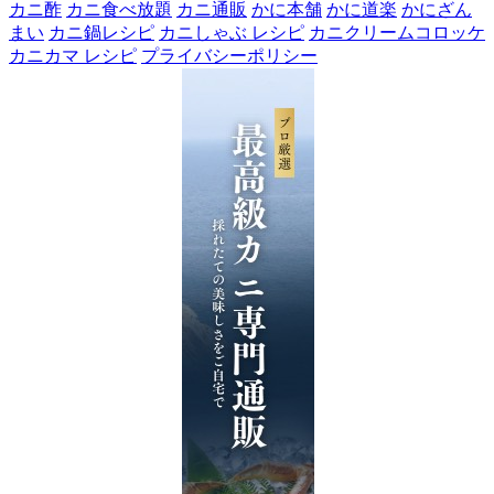
カニ酢
カニ食べ放題
カニ通販
かに本舗
かに道楽
かにざん
まい
カニ鍋レシピ
カニしゃぶ レシピ
カニクリームコロッケ
カニカマ レシピ
プライバシーポリシー